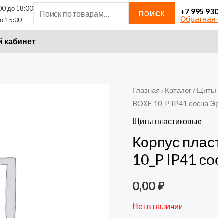
00 до 18:00
Искать:
+7 995 93
ПОИСК
Обратная 
о 15:00
 кабинет
Главная
/
Каталог
/
Щиты
BOXF 10_P IP41 сосна Э
Щиты пластиковые
Корпус пла
10_P IP41 с
0,00
₽
Нет в наличии