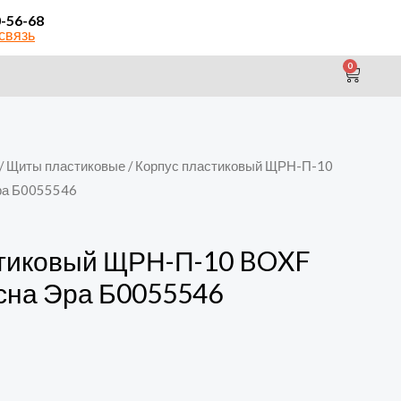
0-56-68
связь
0
CAR
/
Щиты пластиковые
/ Корпус пластиковый ЩРН-П-10
ра Б0055546
стиковый ЩРН-П-10 BOXF
осна Эра Б0055546