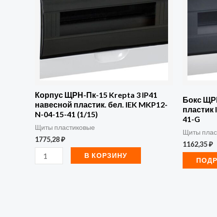
Пк-15
Krepta
3
IP41
навесной
пластик.
бел.
Корпус ЩРН-Пк-15 Krepta 3 IP41
Бокс ЩР
навесной пластик. бел. IEK MKP12-
IEK
пластик 
N-04-15-41 (1/15)
41-G
MKP12-
Щиты пластиковые
Щиты плас
N-
1775,28
₽
1162,35
₽
04-
В КОРЗИНУ
ПОД
15-
41
(1/15)