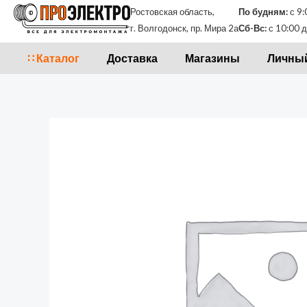
Перейти
Ростовская область,
По будням:
с 9:
к
г. Волгодонск, пр. Мира 2а
Сб-Вс:
с 10:00 д
содержимому
∷ Каталог
Доставка
Магазины
Личный