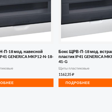
Н-П-18 мод. навесной
Бокс ЩРВ-П-18 мод. встра
IP41 GENERICA MKP12-N-18-
пластик IP41 GENERICA MKP
41-G
тиковые
Щиты пластиковые
1162,35
₽
РОБНЕЕ
ПОДРОБНЕЕ