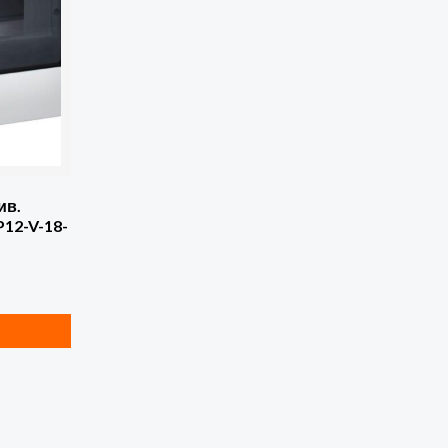
ив.
12-V-18-