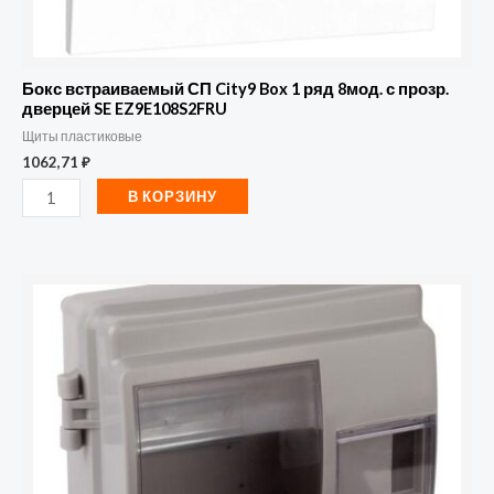
SE
EZ9E108S2FRU
Бокс встраиваемый СП City9 Box 1 ряд 8мод. с прозр.
дверцей SE EZ9E108S2FRU
Щиты пластиковые
1062,71
₽
В КОРЗИНУ