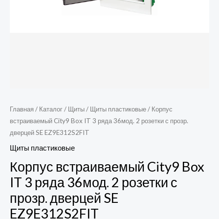
с
прозр.
дверцей
SE
EZ9E312S2FIT
Главная
/
Каталог
/
Щиты
/
Щиты пластиковые
/ Корпус
встраиваемый City9 Box IT 3 ряда 36мод. 2 розетки с прозр.
дверцей SE EZ9E312S2FIT
Щиты пластиковые
Корпус встраиваемый City9 Box
IT 3 ряда 36мод. 2 розетки с
прозр. дверцей SE
EZ9E312S2FIT