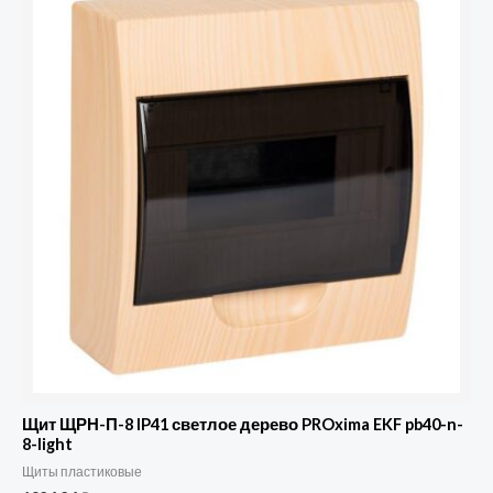
Щит ЩРН-П-8 IP41 светлое дерево PROxima EKF pb40-n-
8-light
Щиты пластиковые