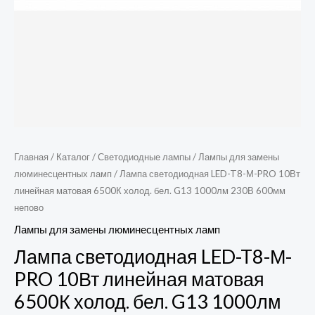
холод.
бел.
G13
1000лм
230В
600мм
непово
Главная
/
Каталог
/
Светодиодные лампы
/
Лампы для замены
люминесцентных ламп
/ Лампа светодиодная LED-T8-М-PRO 10Вт
линейная матовая 6500К холод. бел. G13 1000лм 230В 600мм
непово
Лампы для замены люминесцентных ламп
Лампа светодиодная LED-T8-М-
PRO 10Вт линейная матовая
6500К холод. бел. G13 1000лм