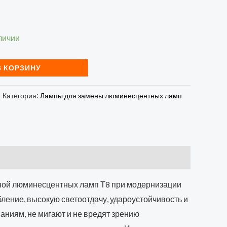
личии
В КОРЗИНУ
Категория:
Лампы для замены люминесцентных ламп
еной люминесцентных ламп Т8 при модернизации
ение, высокую светоотдачу, удароустойчивость и
аниям, не мигают и не вредят зрению