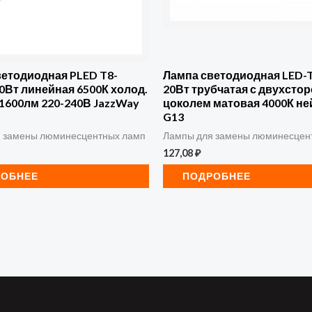
ветодиодная PLED T8-
Лампа светодиодная LED-
0Вт линейная 6500К холод.
20Вт трубчатая с двухсто
 1600лм 220-240В JazzWay
цоколем матовая 4000К ней
G13
 замены люминесцентных ламп
Лампы для замены люминесцен
127,08
₽
РОБНЕЕ
ПОДРОБНЕЕ