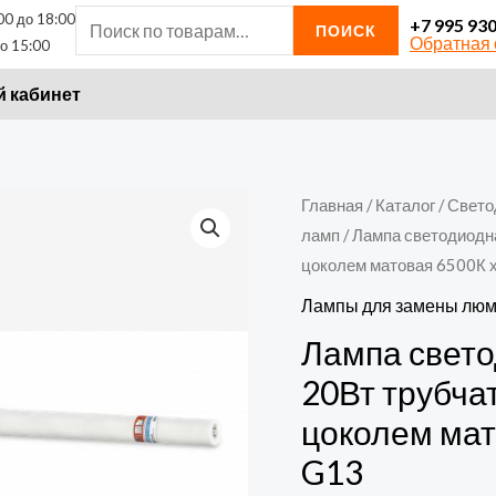
00 до 18:00
Искать:
+7 995 93
ПОИСК
Обратная 
о 15:00
 кабинет
Количество
Главная
/
Каталог
/
Свето
ламп
/ Лампа светодиодн
товара
цоколем матовая 6500К х
Лампа
светодиодная
Лампы для замены люм
LED-
Лампа свет
T8-
20Вт трубча
М-
цоколем мат
PRO
G13
20Вт
трубчатая