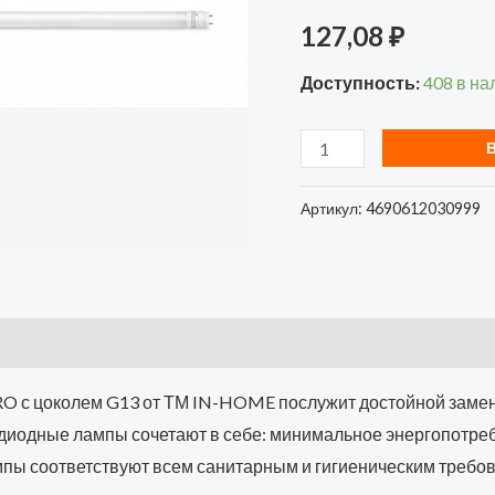
127,08
₽
с
двухсторонним
Доступность:
408 в на
цоколем
матовая
6500К
холод.
Артикул:
4690612030999
бел.
G13
RO с цоколем G13 от ТМ IN-HOME послужит достойной зам
диодные лампы сочетают в себе: минимальное энергопотребл
ампы соответствуют всем санитарным и гигиеническим требов