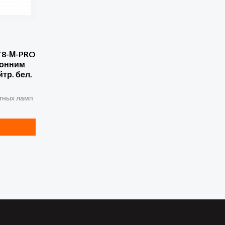
T8-М-PRO
ронним
тр. бел.
тных ламп