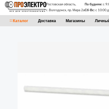
Перейти
Ростовская область,
По будням:
с 9:
к
г. Волгодонск, пр. Мира 2а
Сб-Вс:
с 10:00 д
содержимому
∷ Каталог
Доставка
Магазины
Личный