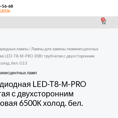
0-56-68
связь
0
CAR
диодные лампы
/
Лампы для замены люминесцентных
ая LED-T8-М-PRO 20Вт трубчатая с двухсторонним
олод. бел. G13
инесцентных ламп
одиодная LED-T8-М-PRO
тая с двухсторонним
овая 6500К холод. бел.