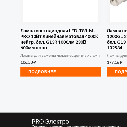
Лампа светодиодная LED-T8R-M-
Лампа с
PRO 10Вт линейная матовая 4000К
1200GL 2
нейтр. бел. G13R 1000лм 230В
бел. G13
600мм пово
102534
Лампы для замены люминесцентных ламп
Лампы для
106,50
₽
177,16
₽
ПОДРОБНЕЕ
ПОД
PRO Электро
Оптовая и розничная торговля электротоварами