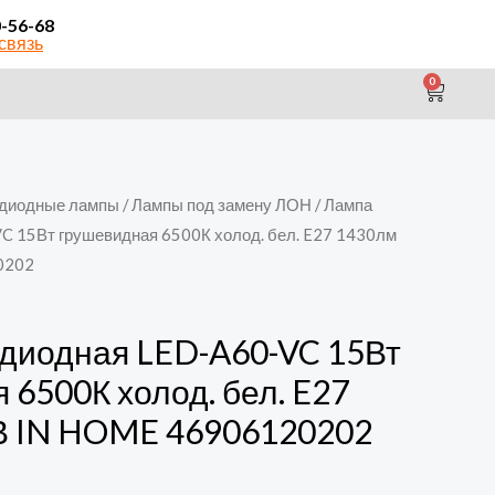
0-56-68
связь
0
CAR
диодные лампы
/
Лампы под замену ЛОН
/ Лампа
C 15Вт грушевидная 6500К холод. бел. E27 1430лм
0202
диодная LED-A60-VC 15Вт
 6500К холод. бел. E27
В IN HOME 46906120202