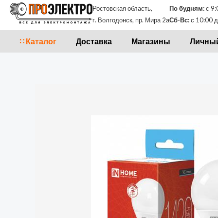
Перейти
Ростовская область,
По будням:
с 9:
к
г. Волгодонск, пр. Мира 2а
Сб-Вс:
с 10:00 д
содержимому
∷ Каталог
Доставка
Магазины
Личный