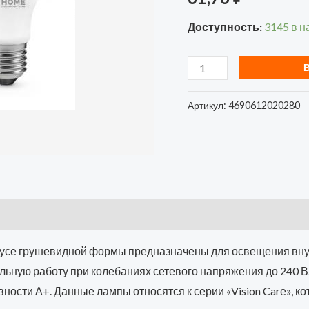
холод.
Доступность:
3145 в н
бел.
E27
1430лм
230В
Артикул:
4690612020280
IN
HOME
46906120202
усе грушевидной формы предназначены для освещения вну
льную работу при колебаниях сетевого напряжения до 240 В
ности А+. Данные лампы относятся к серии «Vision Carе», к