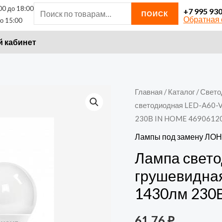
00 до 18:00
Искать:
+7 995 93
ПОИСК
Обратная 
о 15:00
 кабинет
Количество
Главная
/
Каталог
/
Свето
светодиодная LED-A60-V
товара
230В IN HOME 4690612
Лампа
светодиодная
Лампы под замену ЛОН
LED-
Лампа свето
A60-
грушевидная
VC
1430лм 230
15Вт
грушевидная
61,76
₽
6500К