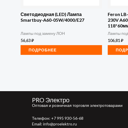
Светодиодная (LED) Лампа
Feron LB
Smartbuy-A60-05W/4000/E27
230V A6
118*60мм
Лампы под замену ЛОН
Лампы под
56,63
₽
106,81
₽
ПОДРОБНЕЕ
ПОД
PRO Электро
Оптовая и розничная торговля электротоварами
Телефон:
+7 995 930-56-68
Email: info@proelektro.ru