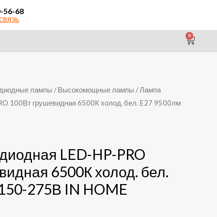
0-56-68
связь
0
CAR
диодные лампы
/
Высокомощные лампы
/ Лампа
O 100Вт грушевидная 6500К холод. бел. E27 9500лм
одиодная LED-HP-PRO
видная 6500К холод. бел.
 150-275В IN HOME