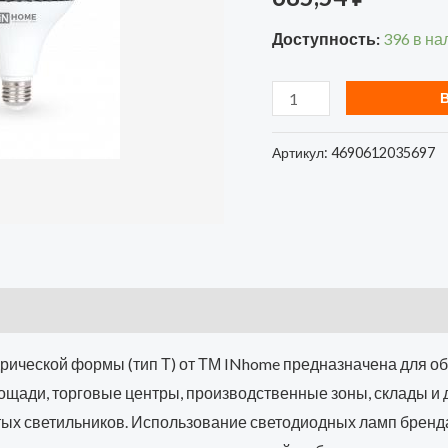
холод.
Доступность:
396 в на
бел.
E27
9500лм
150-
Артикул:
4690612035697
275В
IN
HOME
ческой формы (тип Т) от ТМ INhome предназначена для о
ади, торговые центры, производственные зоны, склады и д
тых светильников. Использование светодиодных ламп брен