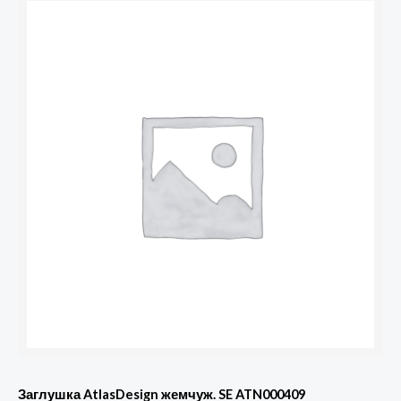
Заглушка AtlasDesign жемчуж. SE ATN000409