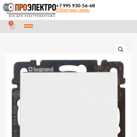
Перейти
+7 995 930-56-68
Обратная связь
к
содержимому
CART
0
Количество
товара
Legrand
Valena
заглушка
белая
(774446)