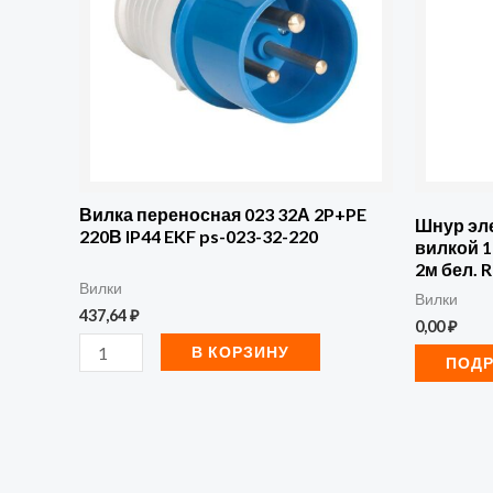
023
32А
2P+PE
220В
IP44
EKF
ps-
Вилка переносная 023 32А 2P+PE
Шнур эле
220В IP44 EKF ps-023-32-220
023-
вилкой 1
2м бел. 
32-
Вилки
Вилки
220
437,64
₽
0,00
₽
В КОРЗИНУ
ПОД