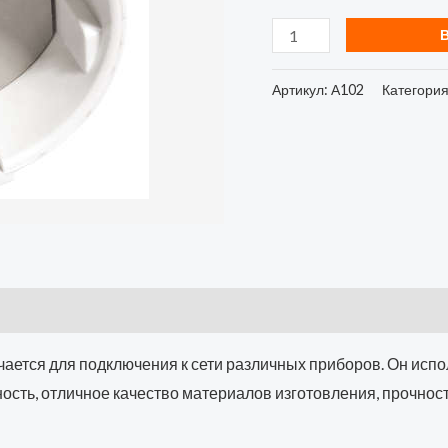
UNIVersal
А102
Артикул:
А102
Категори
чается для подключения к сети различных приборов. Он испол
ость, отличное качество материалов изготовления, прочность