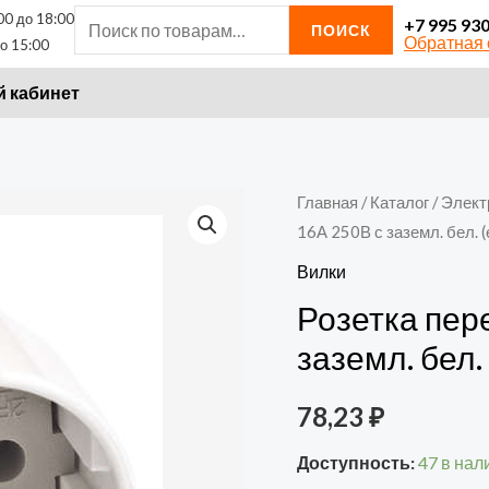
00 до 18:00
Искать:
+7 995 93
ПОИСК
Обратная 
о 15:00
 кабинет
Количество
Главная
/
Каталог
/
Элект
16А 250В с заземл. бел. 
товара
Розетка
Вилки
переносная
Розетка пер
16А
заземл. бел.
250В
с
78,23
₽
заземл.
бел.
Доступность:
47 в нал
(еврослот)