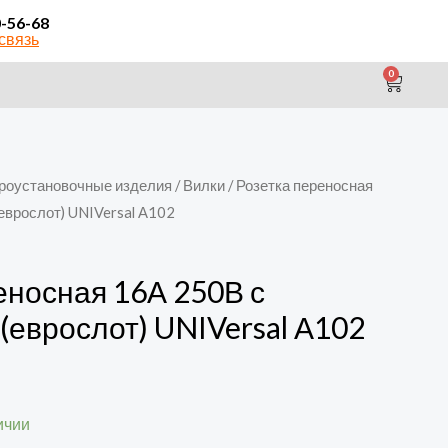
0-56-68
связь
0
CAR
роустановочные изделия
/
Вилки
/ Розетка переносная
(еврослот) UNIVersal А102
еносная 16А 250В с
 (еврослот) UNIVersal А102
ичии