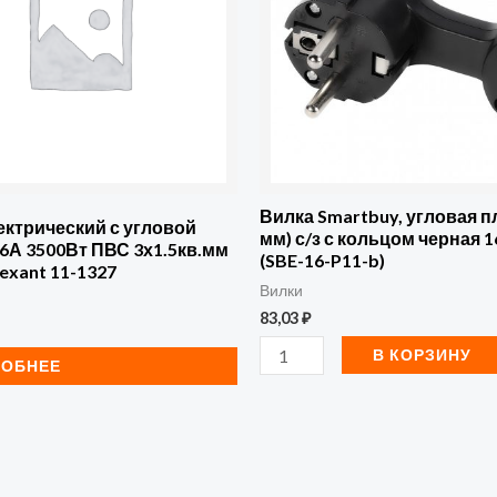
угловая
плоская
(8
мм)
с/
з
с
Вилка Smartbuy, угловая п
ктрический с угловой
мм) с/з с кольцом черная 
кольцом
6А 3500Вт ПВС 3х1.5кв.мм
(SBE-16-P11-b)
Rexant 11-1327
черная
Вилки
16А
83,03
₽
250В
В КОРЗИНУ
РОБНЕЕ
(SBE-
16-
P11-
b)