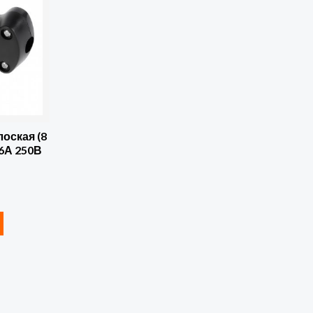
лоская (8
16А 250В