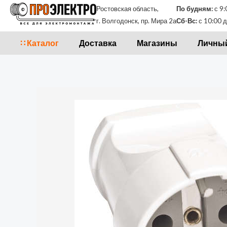
Перейти
Ростовская область,
По будням:
с 9:
к
г. Волгодонск, пр. Мира 2а
Сб-Вс:
с 10:00 д
содержимому
∷ Каталог
Доставка
Магазины
Личный