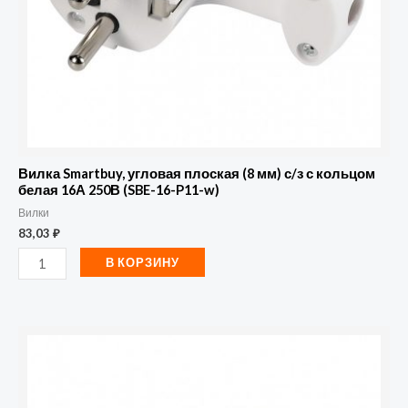
з
с
кольцом
белая
16А
250В
(SBE-
Вилка Smartbuy, угловая плоская (8 мм) с/з с кольцом
16-
белая 16А 250В (SBE-16-P11-w)
Вилки
P11-
83,03
₽
w)
В КОРЗИНУ
Количество
товара
Вилка