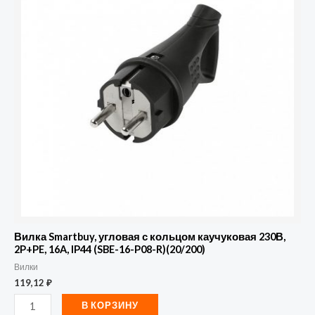
Smartbuy,
угловая
с
кольцом
каучуковая
230В,
2P+PE,
16A,
IP44
(SBE-
16-
P08-
R)
Вилка Smartbuy, угловая с кольцом каучуковая 230В,
(20/200)
2P+PE, 16A, IP44 (SBE-16-P08-R)(20/200)
Вилки
119,12
₽
В КОРЗИНУ