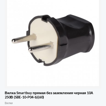
товара
Вилка
Smartbuy
прямая
без
заземления
черная
10А
250В
(SBE-
10-
P04-
b)
(60)
Вилка Smartbuy прямая без заземления черная 10А
250В (SBE-10-P04-b)(60)
Вилки