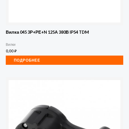
Вилка 045 3Р+РЕ+N 125А 380В IP54 TDM
Вилки
0,00
₽
ПОДРОБНЕЕ
Количество
товара
Вилка
Smartbuy,
угловая
плоская
(8