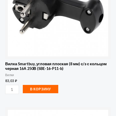
мм)
с/
з
с
кольцом
черная
16А
250В
(SBE-
Вилка Smartbuy, угловая плоская (8 мм) с/з с кольцом
16-
черная 16А 250В (SBE-16-P11-b)
Вилки
P11-
83,03
₽
b)
В КОРЗИНУ
Количество