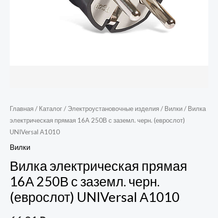
А1010
Главная
/
Каталог
/
Электроустановочные изделия
/
Вилки
/ Вилка
электрическая прямая 16А 250В с заземл. черн. (еврослот)
UNIVersal А1010
Вилки
Вилка электрическая прямая
16А 250В с заземл. черн.
(еврослот) UNIVersal А1010