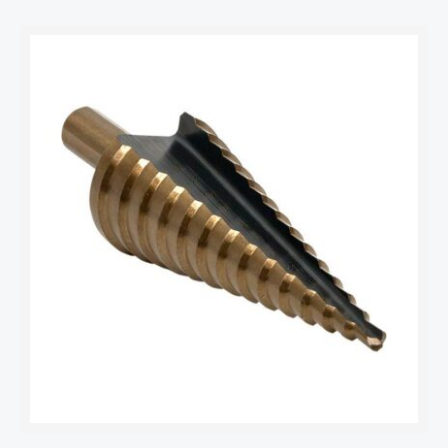
Количество
товара
Сверло
ступенчатое
ST-
4-
30/2
HSS
14
ступ.
EKF
ST-
4-
30/2