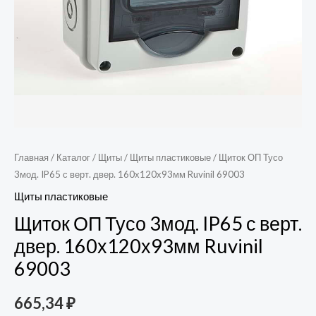
69003
Главная
/
Каталог
/
Щиты
/
Щиты пластиковые
/ Щиток ОП Тусо
3мод. IP65 с верт. двер. 160х120х93мм Ruvinil 69003
Щиты пластиковые
Щиток ОП Тусо 3мод. IP65 с верт.
двер. 160х120х93мм Ruvinil
69003
665,34
₽