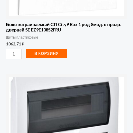
SE
EZ9E108S2FRU
Бокс встраиваемый СП City9 Box 1 ряд 8мод. с прозр.
дверцей SE EZ9E108S2FRU
Щиты пластиковые
1062,71
₽
В КОРЗИНУ