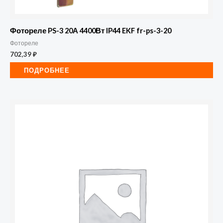
Фотореле PS-3 20А 4400Вт IP44 EKF fr-ps-3-20
Фотореле
702,39
₽
ПОДРОБНЕЕ
Количество
товара
Фотореле
ФР
601
10А
230В
IN
HOME