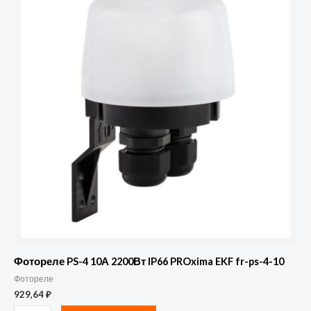
Фотореле
PS-
4
10А
2200Вт
IP66
PROxima
EKF
fr-
ps-
4-
10
Фотореле PS-4 10А 2200Вт IP66 PROxima EKF fr-ps-4-10
Фотореле
929,64
₽