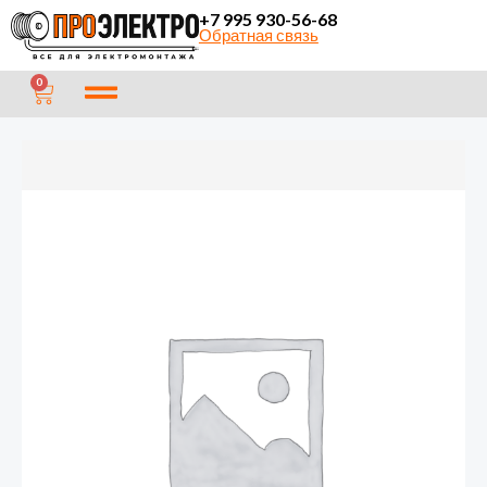
Перейти
+7 995 930-56-68
Обратная связь
к
содержимому
CART
0
Количество
товара
Фотореле
ФР
601
10А
NEOX
4690612053363
(100)