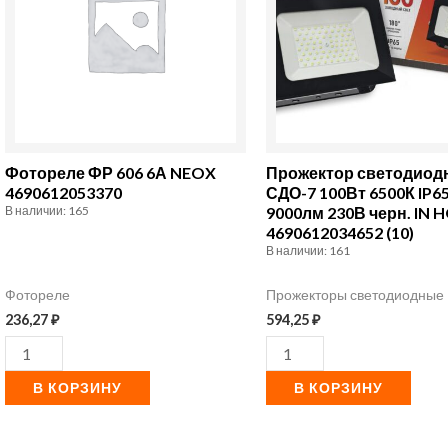
ФР
светодиодный
606
СДО-7
6А
100Вт
NEOX
6500К
4690612053370
IP65
9000лм
Фотореле ФР 606 6А NEOX
Прожектор светодио
230В
4690612053370
СДО-7 100Вт 6500К IP6
В наличии: 165
9000лм 230В черн. IN
черн.
4690612034652 (10)
IN
В наличии: 161
HOME
Фотореле
Прожекторы светодиодные
4690612034652
236,27
₽
594,25
₽
(10)
В КОРЗИНУ
В КОРЗИНУ