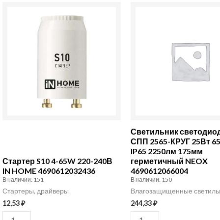
Количество
Количество
товара
товара
Стартер
Светильник
S10
светодиодный
4-
СПП
65W
2565-
220-
КРУГ
240В
25Вт
IN
6500К
Стартер S10 4-65W 220-240В
Светильник светодио
HOME
IP65
IN HOME 4690612032436
СПП 2565-КРУГ 25Вт 6
В наличии: 151
IP65 2250лм 175мм
4690612032436
2250лм
герметичный NEOX
175мм
4690612066004
В наличии: 150
герметичный
Стартеры, драйверы
Влагозащищенные светиль
NEOX
12,53
₽
244,33
₽
4690612066004