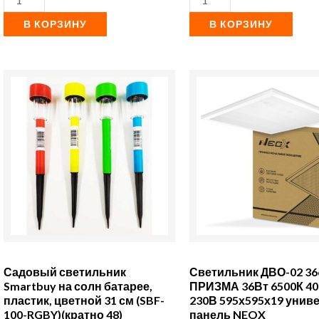
В КОРЗИНУ
В КОРЗИНУ
Количество
Количество
товара
товара
Садовый
Светильник
светильник
ДВО-02
Smartbuy
3665-
на
ПРИЗМА
солн
36Вт
батарее,
6500К
пластик,
4020лм
Садовый светильник
Светильник ДВО-02 36
цветной
230В
Smartbuy на солн батарее,
ПРИЗМА 36Вт 6500К 4
пластик, цветной 31 см (SBF-
230В 595х595х19 униве
31
595х595х19
100-RGBY)(кратно 48)
панель NEOX
см
универс.
В наличии: 144
В наличии: 143