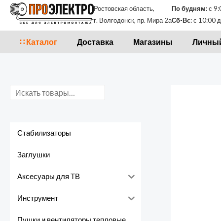
Перейти
П
Ростовская область,
По будням:
с 9:
к
г. Волгодонск, пр. Мира 2а
Сб-Вс:
с 10:00 д
о
содержимому
и
∷ Каталог
Доставка
Магазины
Личный
с
к
Стабилизаторы
Заглушки
Аксесуары для ТВ
Инструмент
Пушки и вентиляторы тепловые