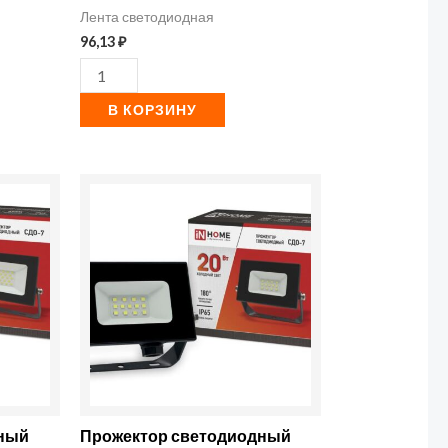
е
Лента светодиодная
14.4-
96,13
₽
12-
IP20-
В КОРЗИНУ
6)
(5034)
Количество
товара
Прожектор
светодиодный
СДО-7
20Вт
6500К
IP65
1800лм
дный
Прожектор светодиодный