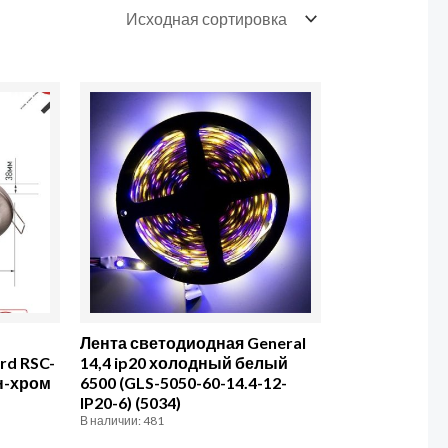
Количество
товара
Лента
светодиодная
General
14,4
ip20
холодный
белый
Лента светодиодная General
6500
rd RSC-
14,4 ip20 холодный белый
н-хром
6500 (GLS-5050-60-14.4-12-
(GLS-
IP20-6) (5034)
5050-
В наличии: 481
60-