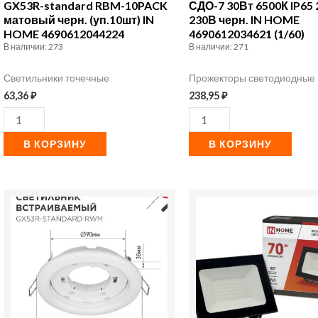
черн.
230В
GX53R-standard RBM-10PACK
СДО-7 30Вт 6500К IP65
матовый черн. (уп.10шт) IN
230В черн. IN HOME
(уп.10шт)
черн.
HOME 4690612044224
4690612034621 (1/60)
IN
IN
В наличии: 273
В наличии: 271
HOME
HOME
Светильники точечные
Прожекторы светодиодные
4690612044224
4690612034621
63,36
₽
238,95
₽
(1/60)
В КОРЗИНУ
В КОРЗИНУ
Количество
Количество
товара
товара
Светильник
Прожектор
GX53R-
светодиодный
standard
СДО-7
RWM-
70Вт