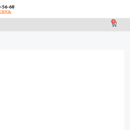
0-56-68
связь
0
CAR