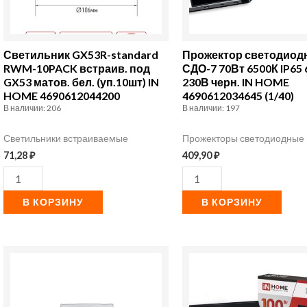
10PACK
6500К
встраив.
IP65
под
6300лм
Светильник GX53R-standard
Прожектор светодио
GX53
230В
RWM-10PACK встраив. под
СДО-7 70Вт 6500К IP65
GX53 матов. бел. (уп.10шт) IN
230В черн. IN HOME
матов.
черн.
HOME 4690612044200
4690612034645 (1/40)
бел.
IN
В наличии: 206
В наличии: 197
(уп.10шт)
HOME
Светильники встраиваемые
Прожекторы светодиодные
IN
4690612034645
71,28
₽
409,90
₽
HOME
(1/40)
4690612044200
В КОРЗИНУ
В КОРЗИНУ
Количество
Количество
товара
товара
Фотореле
Прожектор