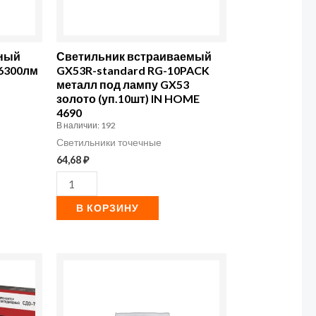
RG-
10PACK
металл
дный
Светильник встраиваемый
под
 6300лм
GX53R-standard RG-10PACK
металл под лампу GX53
лампу
золото (уп.10шт) IN HOME
GX53
4690
В наличии: 192
золото
Светильники точечные
(уп.10шт)
64,68
₽
IN
HOME
В КОРЗИНУ
4690
Количество
товара
Фотореле