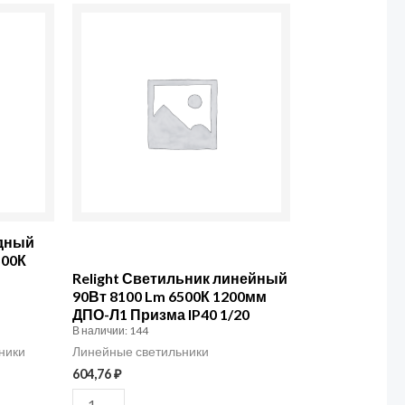
Количество
товара
Relight
Светильник
линейный
90Вт
8100
Lm
6500К
дный
Relight Светильник линейный
1200мм
500К
90Вт 8100 Lm 6500К 1200мм
ДПО-Л1 Призма IP40 1/20
ДПО-
В наличии: 144
Л1
Призма
ники
Линейные светильники
IP40
604,76
₽
1/20