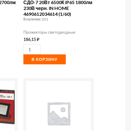
230В
 2700лм
СДО-7 20Вт 6500К IP65 1800лм
230В черн. IN HOME
черн.
4690612034614 (1/60)
IN
В наличии: 251
HOME
Прожекторы светодиодные
4690612034614
186,15
₽
(1/60)
В КОРЗИНУ
Количество
товара
Светильник
встраиваемый
GX53R-
standard