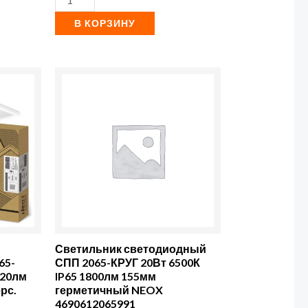
В КОРЗИНУ
Количество
товара
Светильник
светодиодный
СПП
2065-
КРУГ
20Вт
6500К
65-
Светильник светодиодный
IP65
020лм
СПП 2065-КРУГ 20Вт 6500К
рс.
IP65 1800лм 155мм
1800лм
герметичный NEOX
155мм
4690612065991