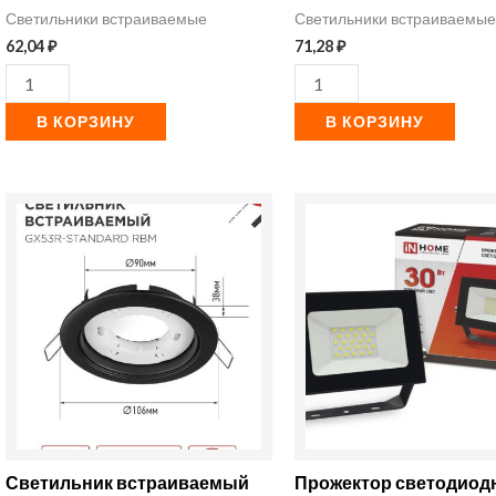
Светильники встраиваемые
Светильники встраиваемы
бел.
хром
62,04
₽
71,28
₽
(уп.10шт)
(10
IN
шт./
В КОРЗИНУ
В КОРЗИНУ
HOME
упак.)
4
Количество
Количество
товара
товара
Светильник
Прожектор
встраиваемый
светодиодный
GX53R-
СДО-7
standard
30Вт
RBM-
6500К
10PACK
IP65
матовый
2700лм
Светильник встраиваемый
Прожектор светодио