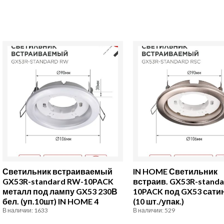
Количество
Количество
товара
товара
Светильник
IN
встраиваемый
HOME
GX53R-
Светильник
standard
встраив.
RW-
GX53R-
10PACK
standard
металл
RSC-
Светильник встраиваемый
IN HOME Светильник
под
10PACK
GX53R-standard RW-10PACK
встраив. GX53R-standa
металл под лампу GX53 230В
10PACK под GX53 сати
лампу
под
бел. (уп.10шт) IN HOME 4
(10 шт./упак.)
GX53
GX53
В наличии: 1633
В наличии: 529
230В
сатин-