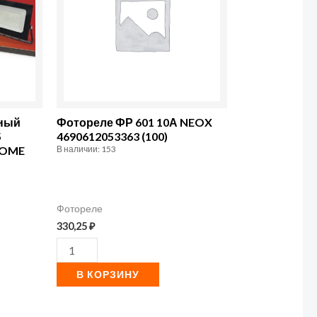
ФР
601
10А
NEOX
4690612053363
(100)
дный
Фотореле ФР 601 10А NEOX
5
4690612053363 (100)
 HOME
В наличии: 153
Фотореле
330,25
₽
В КОРЗИНУ