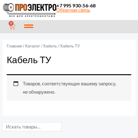
Перейти
П
+7 995 930-56-68
Обратная связь
к
о
содержимому
и
CART
0
с
к
Главная
/
Каталог
/
Кабель
/ Кабель ТУ
Кабель ТУ
Товаров, соответствующих вашему запросу,
не обнаружено.