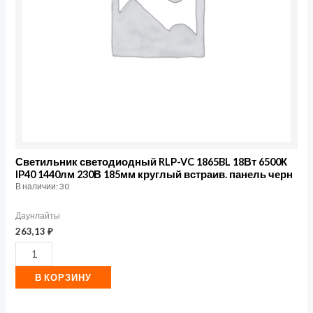
18Вт
6500К
IP40
1440лм
230В
185мм
круглый
встраив.
панель
Светильник светодиодный RLP-VC 1865BL 18Вт 6500К
IP40 1440лм 230В 185мм круглый встраив. панель черн
черн
В наличии: 30
Даунлайты
263,13
₽
В КОРЗИНУ