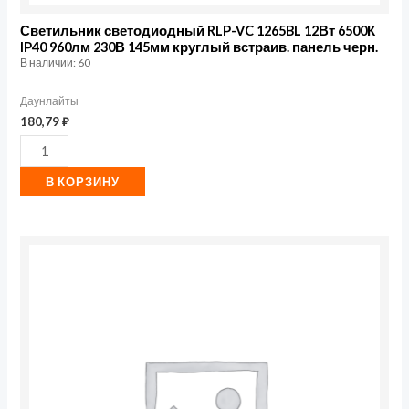
встраив.
панель
Светильник светодиодный RLP-VC 1265BL 12Вт 6500К
IP40 960лм 230В 145мм круглый встраив. панель черн.
черн.
В наличии: 60
Даунлайты
180,79
₽
В КОРЗИНУ
Количество
товара
Светильник
светодиодный
RLP-
VC
1865BL