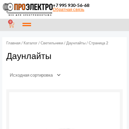
Перейти
П
+7 995 930-56-68
Обратная связь
к
о
содержимому
и
CART
0
с
к
Главная
/
Каталог
/
Светильники
/
Даунлайты
/ Страница 2
Даунлайты
Количество
товара
Светильник
светодиодный
RLP-