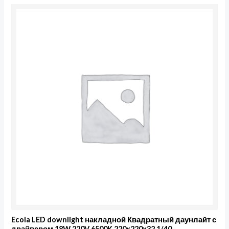
Ecola LED downlight накладной Квадратный даунлайт с
драйвером 18W 220V 6500K 220x220x32 1/40