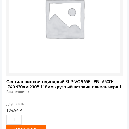
VC
965BL
9Вт
6500К
IP40
630лм
230В
118мм
круглый
встраив.
панель
Светильник светодиодный RLP-VC 965BL 9Вт 6500К
IP40 630лм 230В 118мм круглый встраив. панель черн. I
черн.
В наличии: 80
I
Даунлайты
136,94
₽