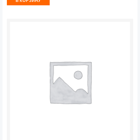
В КОРЗИНУ
Количество
товара
Светильник
светодиодный
RLP-
VC
1265BL
12Вт
6500К
IP40
960лм
230В
145мм
круглый