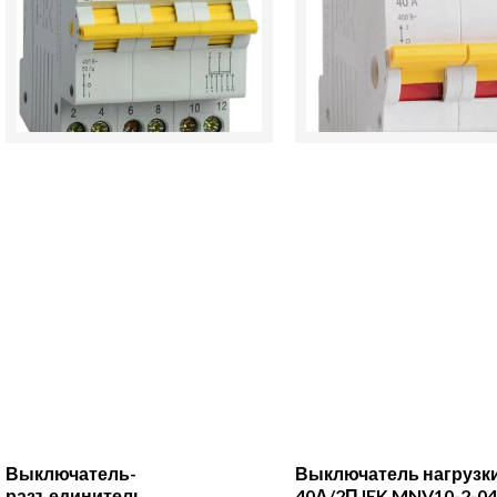
трехпозиционный
ВН-32
3п
40А/2П
ВРТ-63
IEK
25А
MNV10-
IEK
2-
MPR10-
040
3-
025
Выключатель-
Выключатель нагрузк
разъединитель
40А/2П IEK MNV10-2-0