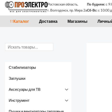
Перейти
П
Ростовская область,
По будням:
с 9:
к
г. Волгодонск, пр. Мира 2а
Сб-Вс:
с 10:00 д
о
содержимому
и
∷ Каталог
Доставка
Магазины
Личный
с
к
Стабилизаторы
Заглушки
Аксесуары для ТВ
Инструмент
Пушки и вентиляторы тепловые