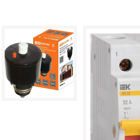
Количество
Количество
товара
товара
Предохранитель
Выключатель
автоматический
нагрузки
ПАР-16
ВН-32
16А
32А/1П
TDM
IEK
SQ0717-
MNV10-
0002
1-
(10/100)
032