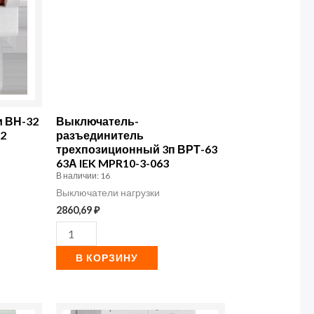
и ВН-32
Выключатель-
32
разъединитель
трехпозиционный 3п ВРТ-63
63А IEK MPR10-3-063
В наличии: 16
Выключатели нагрузки
2860,69
₽
В КОРЗИНУ
Количество