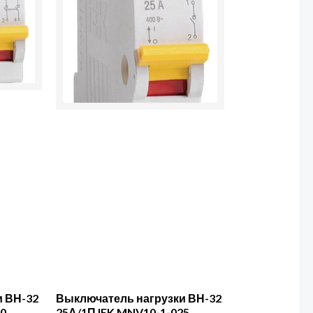
ВН-32
25А/1П
IEK
MNV10-
1-
025
и ВН-32
Выключатель нагрузки ВН-32
40
25А/1П IEK MNV10-1-025