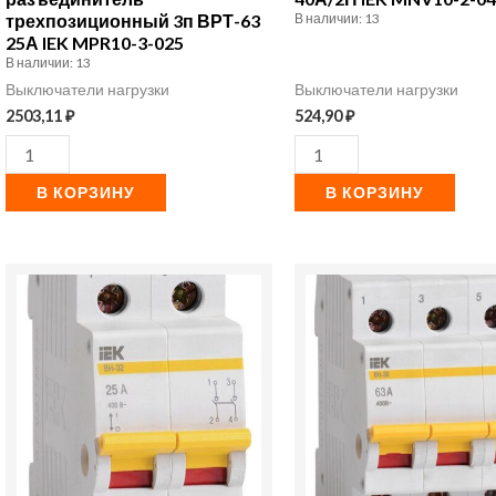
трехпозиционный 3п ВРТ-63
В наличии: 13
25А IEK MPR10-3-025
В наличии: 13
Выключатели нагрузки
Выключатели нагрузки
2503,11
₽
524,90
₽
В КОРЗИНУ
В КОРЗИНУ
Количество
Количество
товара
товара
Выключатель
Выключатель
нагрузки
нагрузки
ВН-32
ВН-32
25А/2П
63А/3П
IEK
IEK