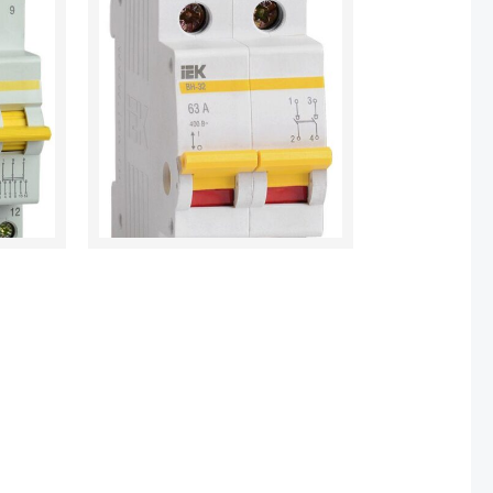
товара
Выключатель
нагрузки
ВН-32
63А/2П
IEK
MNV10-
2-
063