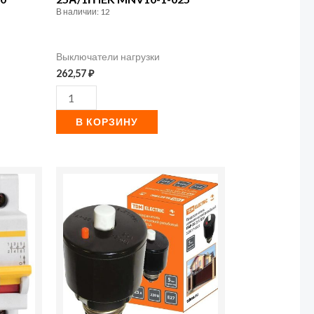
В наличии: 12
Выключатели нагрузки
262,57
₽
В КОРЗИНУ
Количество
товара
Предохранитель
автоматический
ПАР-25
25А
TDM