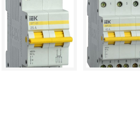
товара
товара
Выключатель-
Выключатель-
разъединитель
разъединитель
трехпозиционный
трехпозиционный
2п
3п
ВРТ-63
ВРТ-63
25А
40А
IEK
IEK
MPR10-
MPR10-
2-
3-
025
040