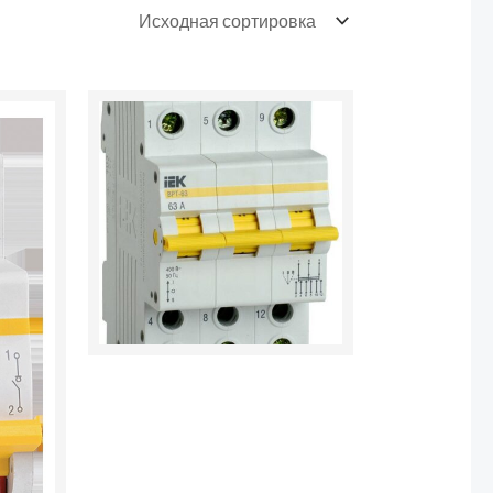
Количество
товара
Выключатель-
разъединитель
трехпозиционный
3п
ВРТ-63
63А
IEK
MPR10-
3-
063