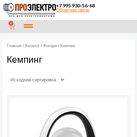
Перейти
П
+7 995 930-56-68
Обратная связь
к
о
содержимому
и
CART
0
с
к
Главная
/
Каталог
/
Фонари
/ Кемпинг
Кемпинг
Количество
товара
Фонарь
светодиодный
аккум.