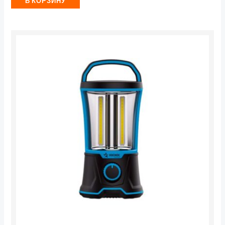
В КОРЗИНУ
Количество
товара
Фонарь
кемпинговый
аккум.
"KOSMOS
premium"
COB
LED
4х3Вт
4В
2А.ч
КОСМОС
KOSAc6011LED