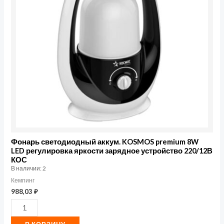
KOSMOS
premium
8W
LED
регулировка
яркости
зарядное
устройство
220/12В
КОС
Фонарь светодиодный аккум. KOSMOS premium 8W
LED регулировка яркости зарядное устройство 220/12В
КОС
В наличии: 2
Кемпинг
988,03
₽