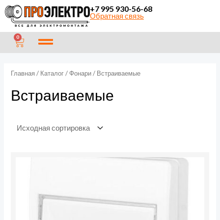
Перейти
П
+7 995 930-56-68
Обратная связь
к
о
содержимому
и
CART
0
с
к
Главная
/
Каталог
/
Фонари
/ Встраиваемые
Встраиваемые