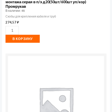
монтажа серая в п/э д20(50шт/600шт уп/кор)
Промрукав
Промрукав
В наличии: 48
Скобы для крепления кабеля и труб
274,57
₽
В КОРЗИНУ
Количество
товара
Крепеж-
скоба
пластик.
односторонняя
для
прямого
монтажа