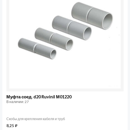
соед.
d20
Ruvinil
М01220
Муфта соед. d20 Ruvinil М01220
В наличии: 27
Скобы для крепления кабеля и труб
8,25
₽