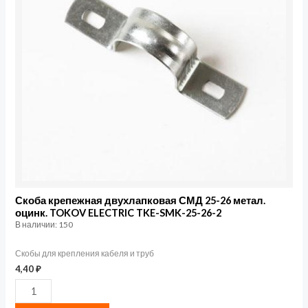
СМД
25-
26
метал.
оцинк.
TOKOV
ELECTRIC
TKE-
SMK-
25-
26-
Скоба крепежная двухлапковая СМД 25-26 метал.
оцинк. TOKOV ELECTRIC TKE-SMK-25-26-2
2
В наличии: 150
Скобы для крепления кабеля и труб
4,40
₽