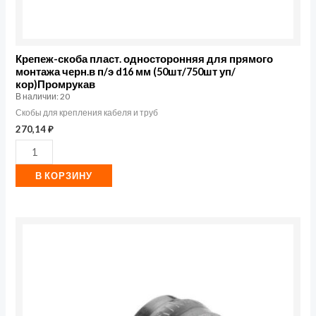
мм
(50шт/750шт
уп/
Крепеж-скоба пласт. односторонняя для прямого
монтажа черн.в п/э d16 мм (50шт/750шт уп/
кор)Промрукав
кор)Промрукав
В наличии: 20
Скобы для крепления кабеля и труб
270,14
₽
В КОРЗИНУ
Количество
товара
Скоба
крепежная
однолапковая