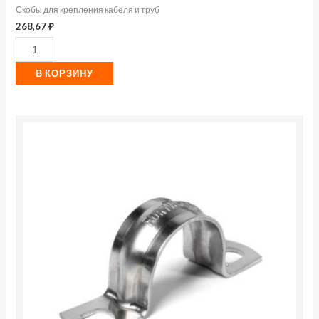
Скобы для крепления кабеля и труб
268,67
₽
В КОРЗИНУ
Количество
товара
Скоба
крепежная
двухлапковая
СМД
d16-
17мм
метал.
оцинк.
(уп.100шт)