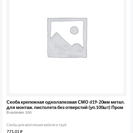
крепежная
однолапковая
СМО
d19-
20мм
метал.
для
монтаж.
пистолета
без
отверстий
(уп.100шт)
Пром
Скоба крепежная однолапковая СМО d19-20мм метал.
для монтаж. пистолета без отверстий (уп.100шт) Пром
В наличии: 300
Скобы для крепления кабеля и труб
771,01
₽