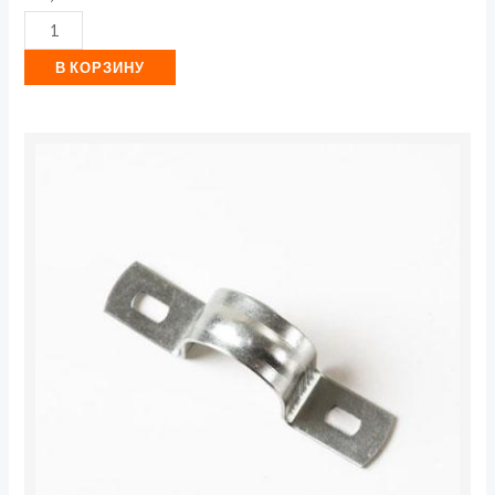
В КОРЗИНУ
Количество
товара
Скоба
крепежная
двухлапковая
СМД
19-
20
метал.
оцинк.
TOKOV
ELECTRIC