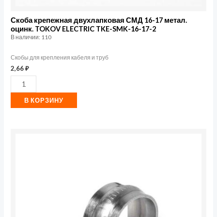
16-
17-
Скоба крепежная двухлапковая СМД 16-17 метал.
оцинк. TOKOV ELECTRIC TKE-SMK-16-17-2
2
В наличии: 110
Скобы для крепления кабеля и труб
2,66
₽
В КОРЗИНУ
Количество
товара
Скоба
крепежная
однолапковая
СМО
d16-