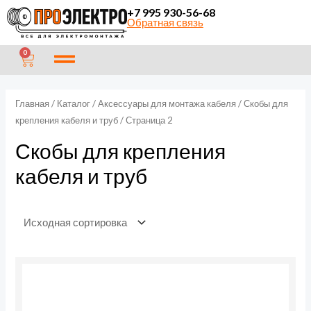
Перейти
П
+7 995 930-56-68
Обратная связь
к
о
содержимому
и
CART
0
с
к
Главная
/
Каталог
/
Аксессуары для монтажа кабеля
/
Скобы для
крепления кабеля и труб
/ Страница 2
Скобы для крепления
кабеля и труб
Количество
товара
Скоба