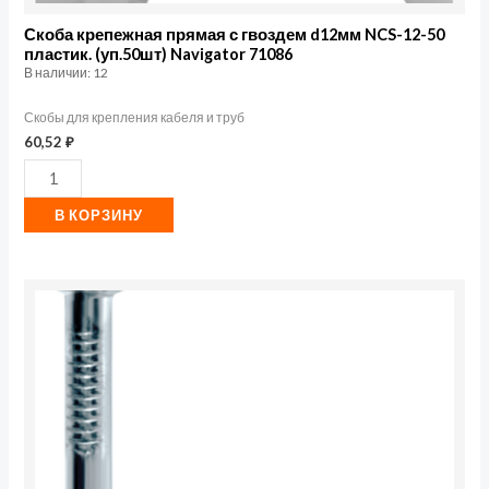
71086
Скоба крепежная прямая с гвоздем d12мм NCS-12-50
пластик. (уп.50шт) Navigator 71086
В наличии: 12
Скобы для крепления кабеля и труб
60,52
₽
В КОРЗИНУ
Количество
товара
Скоба
крепежная
прямая
с
гвоздем