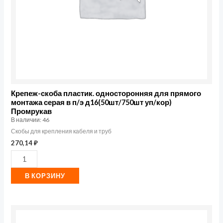
серая
в
п/
э
д16(50шт/750шт
уп/
кор)
Крепеж-скоба пластик. односторонняя для прямого
монтажа серая в п/э д16(50шт/750шт уп/кор)
Промрукав
Промрукав
В наличии: 46
Скобы для крепления кабеля и труб
270,14
₽
В КОРЗИНУ
Количество