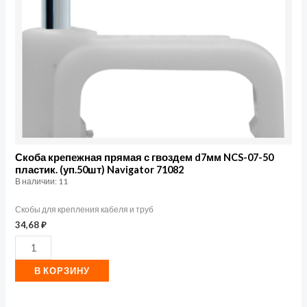
d7мм
NCS-
07-
50
пластик.
(уп.50шт)
Navigator
71082
Скоба крепежная прямая с гвоздем d7мм NCS-07-50
пластик. (уп.50шт) Navigator 71082
В наличии: 11
Скобы для крепления кабеля и труб
34,68
₽
В КОРЗИНУ