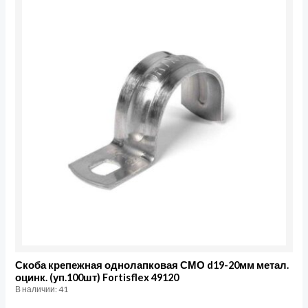
товара
Скоба
крепежная
однолапковая
СМО
d19-
20мм
метал.
оцинк.
(уп.100шт)
Fortisflex
49120
Скоба крепежная однолапковая СМО d19-20мм метал.
оцинк. (уп.100шт) Fortisflex 49120
В наличии: 41