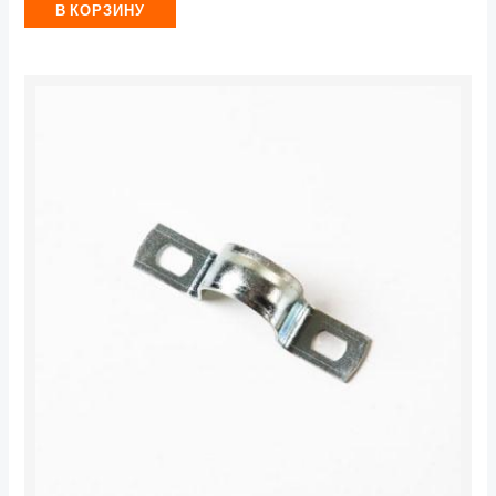
В КОРЗИНУ
Количество
товара
Скоба
крепежная
двухлапковая
СМД
16-
17
метал.
оцинк.
TOKOV
ELECTRIC
TKE-
SMK-