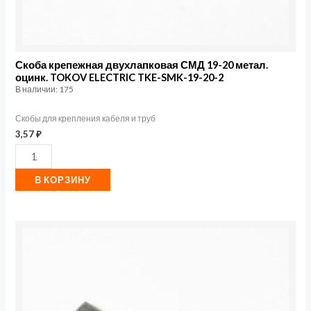
TKE-
SMK-
19-
20-
Скоба крепежная двухлапковая СМД 19-20 метал.
оцинк. TOKOV ELECTRIC TKE-SMK-19-20-2
2
В наличии: 175
Скобы для крепления кабеля и труб
3,57
₽
В КОРЗИНУ
Количество
товара
Скоба
крепежная
двухлапковая