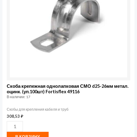
СМО
d25-
26мм
метал.
оцинк.
(уп.100шт)
Fortisflex
49116
Скоба крепежная однолапковая СМО d25-26мм метал.
оцинк. (уп.100шт) Fortisflex 49116
В наличии: 17
Скобы для крепления кабеля и труб
308,53
₽
В КОРЗИНУ