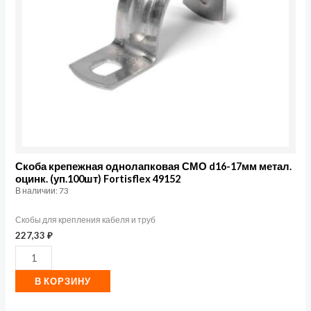
17мм
метал.
оцинк.
(уп.100шт)
Fortisflex
49152
Скоба крепежная однолапковая СМО d16-17мм метал.
оцинк. (уп.100шт) Fortisflex 49152
В наличии: 73
Скобы для крепления кабеля и труб
227,33
₽
В КОРЗИНУ