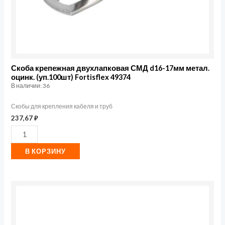
Fortisflex
49374
Скоба крепежная двухлапковая СМД d16-17мм метал.
оцинк. (уп.100шт) Fortisflex 49374
В наличии: 36
Скобы для крепления кабеля и труб
237,67
₽
В КОРЗИНУ
Количество
товара
Муфта