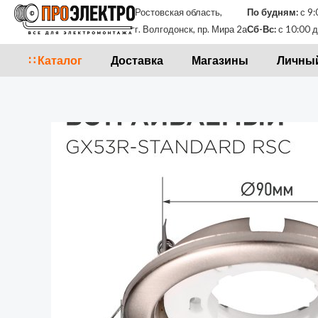
Перейти
Ростовская область,
По будням:
с 9:
к
г. Волгодонск, пр. Мира 2а
Сб-Вс:
с 10:00 д
содержимому
∷ Каталог
Доставка
Магазины
Личный