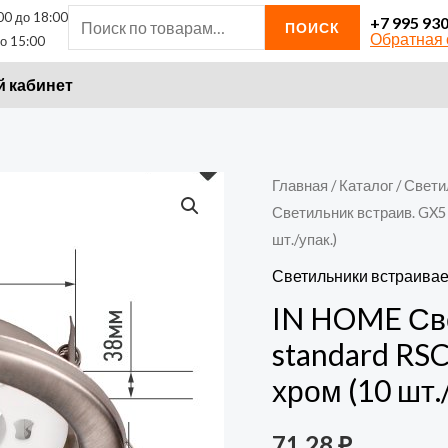
00 до 18:00
Искать:
+7 995 93
ПОИСК
Обратная 
о 15:00
 кабинет
Количество
Главная
/
Каталог
/
Свети
Светильник встраив. GX5
товара
шт./упак.)
IN
HOME
Светильники встраива
Светильник
IN HOME Све
встраив.
standard RS
GX53R-
хром (10 шт./
standard
RSC-
71,28
₽
10PACK