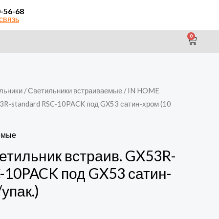
0-56-68
связь
0
CAR
льники
/
Светильники встраиваемые
/ IN HOME
3R-standard RSC-10PACK под GX53 сатин-хром (10
емые
тильник встраив. GX53R-
C-10PACK под GX53 сатин-
упак.)