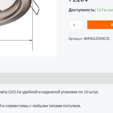
под
Доступность:
529 в на
GX53
сатин-
хром
(10
Артикул:
4690612044231
шт./
упак.)
пу GX53 в удобной и надежной упаковке по 10 штук.
 и совместимы с любыми типами потолков.