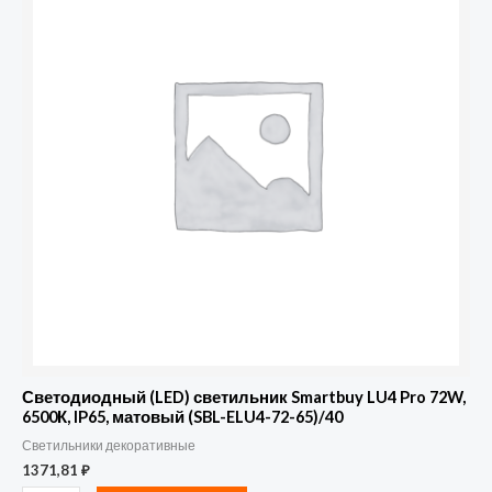
Светодиодный
(LED)
светильник
Smartbuy
LU4
Pro
72W,
6500К,
IP65,
матовый
(SBL-
ELU4-
72-
65)/40
Светодиодный (LED) светильник Smartbuy LU4 Pro 72W,
6500К, IP65, матовый (SBL-ELU4-72-65)/40
Светильники декоративные
1371,81
₽