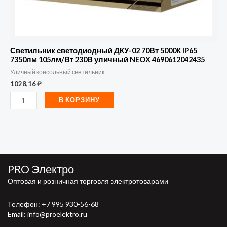
уличный
NEOX
4690612042435
Светильник светодиодный ДКУ-02 70Вт 5000К IP65
7350лм 105лм/Вт 230В уличный NEOX 4690612042435
Уличный консольный светильник
1028,16
₽
В КОРЗИНУ
PRO Электро
Оптовая и розничная торговля электротоварами
Телефон:
+7 995 930-56-68
Email: info@proelektro.ru