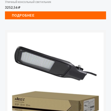
Уличный консольный светильник
3252,56
₽
ПОДРОБНЕЕ
Количество
товара
Светильник
светодиодный
ДКУ-02
70Вт
5000К
IP65
7350лм
105лм/
Вт
230В