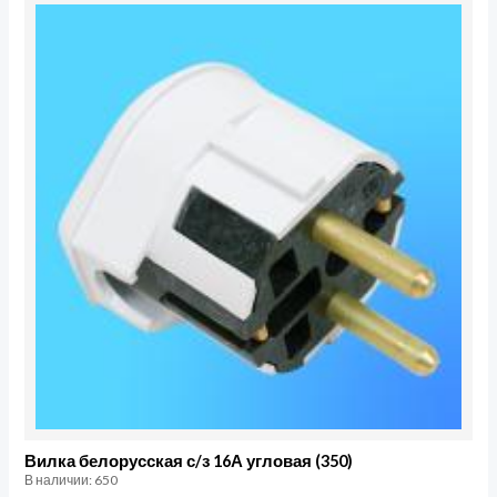
Количество
товара
Вилка
белорусская
с/
з
16А
угловая
(350)
Вилка белорусская с/з 16А угловая (350)
В наличии: 650