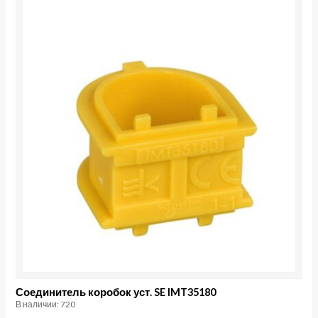
Количество
товара
Соединитель
коробок
уст.
SE
IMT35180
Соединитель коробок уст. SE IMT35180
В наличии: 720