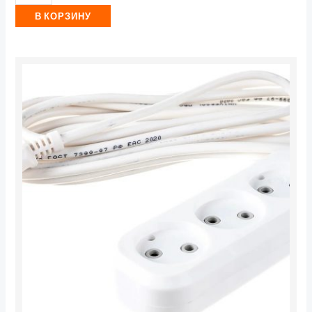
В КОРЗИНУ
Количество
товара
Электрический
удлинитель
ДЖЕТТ
РС-3
(
ПВС
)
3
м
(40)