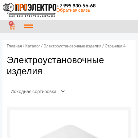
Перейти
П
+7 995 930-56-68
Обратная связь
к
о
содержимому
и
CART
0
с
к
Главная
/
Каталог
/
Электроустановочные изделия
/ Страница 4
Электроустановочные
изделия
Количество
товара
Коробка
распределительная