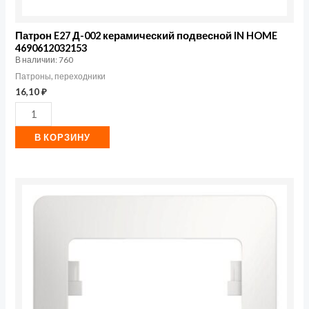
Патрон E27 Д-002 керамический подвесной IN HOME
4690612032153
В наличии: 760
Патроны, переходники
16,10
₽
В КОРЗИНУ
Количество
товара
Рамка
1-
м
Glossa
бел.