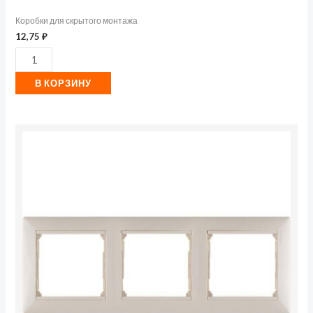
Коробки для скрытого монтажа
12,75
₽
В КОРЗИНУ
Количество
товара
Legrand
Valena
Рамка
З-
я
сл.кость
(774353)
(400)