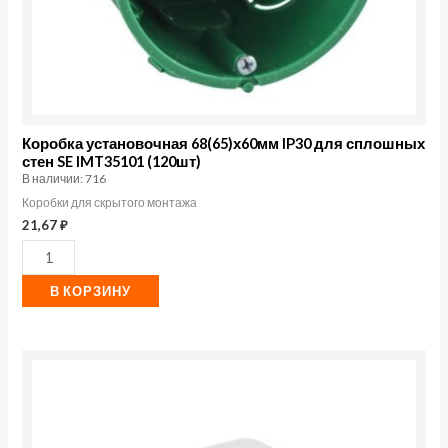
IMT35101
(120шт)
Коробка установочная 68(65)х60мм IP30 для сплошных
стен SE IMT35101 (120шт)
В наличии: 716
Коробки для скрытого монтажа
21,67
₽
В КОРЗИНУ
Количество
товара
Коробка
Промрукав