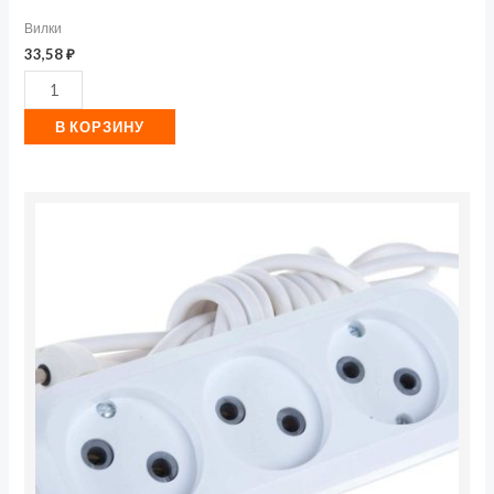
Вилки
33,58
₽
В КОРЗИНУ
Количество
товара
Электрический
удлинитель
ДЖЕТТ
РС-3
(
ПВС
)
5