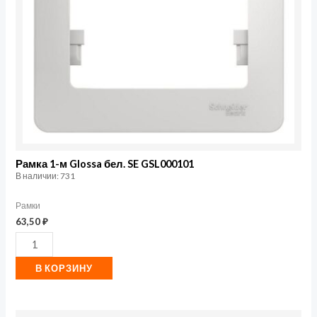
SE
GSL000101
Рамка 1-м Glossa бел. SE GSL000101
В наличии: 731
Рамки
63,50
₽
В КОРЗИНУ