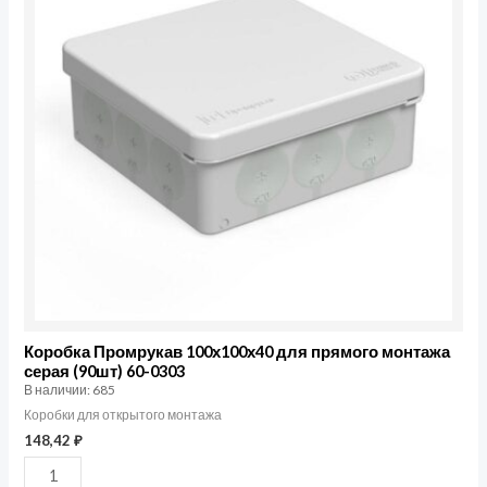
100х100х40
для
прямого
монтажа
серая
(90шт)
60-
0303
Коробка Промрукав 100х100х40 для прямого монтажа
серая (90шт) 60-0303
В наличии: 685
Коробки для открытого монтажа
148,42
₽