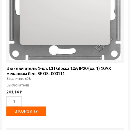
10А
IP20
(сх.
1)
10AX
механизм
бел.
SE
GSL000111
Выключатель 1-кл. СП Glossa 10А IP20 (сх. 1) 10AX
механизм бел. SE GSL000111
В наличии: 658
Выключатели
201,14
₽
В КОРЗИНУ