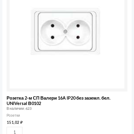
м
СП
Валери
16А
IP20
без
заземл.
бел.
UNIVersal
В0102
Розетка 2-м СП Валери 16А IP20 без заземл. бел.
UNIVersal В0102
В наличии: 623
Розетки
151,02
₽