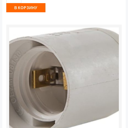
В КОРЗИНУ
Количество
товара
Патрон
E27-
ПП
пластиковый
подвесной
IN
HOME
4690612032313
(1/50/300)