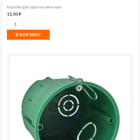
Коробки для скрытого монтажа
13,00
₽
В КОРЗИНУ
Количество
товара
Коробка
установочная
68(65)х60мм
IP30
для
сплошных
стен
SE