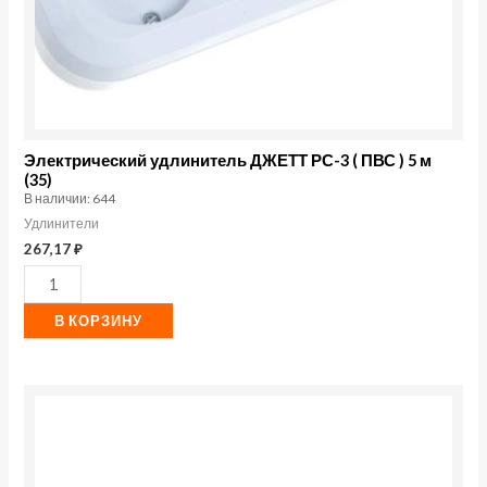
м
(35)
Электрический удлинитель ДЖЕТТ РС-3 ( ПВС ) 5 м
(35)
В наличии: 644
Удлинители
267,17
₽
В КОРЗИНУ
Количество
товара
Розетка
2-