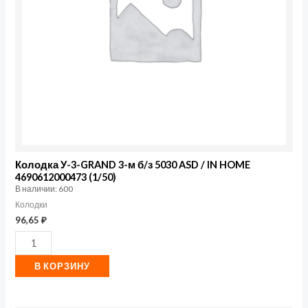
б/
з
5030
ASD
/
IN
HOME
4690612000473
(1/50)
Колодка У-3-GRAND 3-м б/з 5030 ASD / IN HOME
4690612000473 (1/50)
В наличии: 600
Колодки
96,65
₽
В КОРЗИНУ