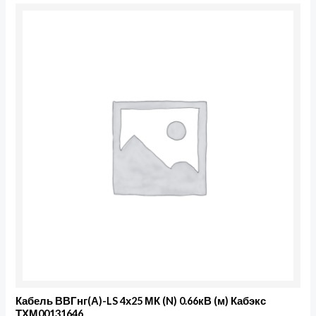
Кабель ВВГнг(А)-LS 4х25 МК (N) 0.66кВ (м) Кабэкс
ТХМ00131646