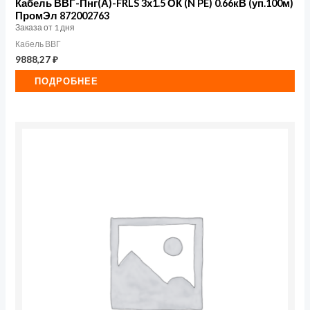
Кабель ВВГ-Пнг(А)-FRLS 3х1.5 ОК (N PE) 0.66кВ (уп.100м)
ПромЭл 872002763
Заказа от 1 дня
Кабель ВВГ
9888,27
₽
ПОДРОБНЕЕ