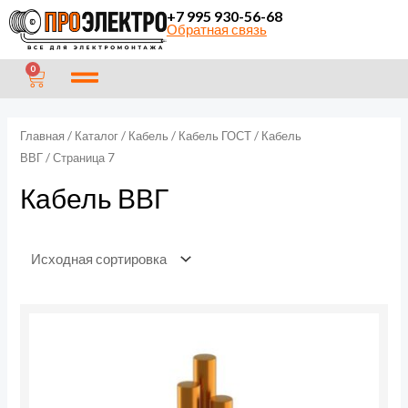
Перейти
П
+7 995 930-56-68
Обратная связь
к
о
содержимому
и
CART
0
с
к
Главная
/
Каталог
/
Кабель
/
Кабель ГОСТ
/
Кабель
ВВГ
/ Страница 7
Кабель ВВГ