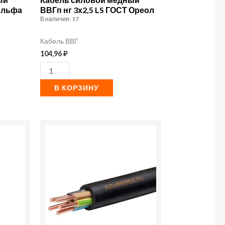
ГОСТ
 Альфа
ВВГп нг 3х2,5 LS ГОСТ Ореол
В наличии: 17
Ореол
Кабель ВВГ
104,96
₽
В КОРЗИНУ
Количество
товара
Кабель
ВВГнг(А)-
LS
4х4
ОК