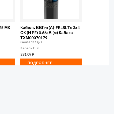
25 МК
Кабель ВВГнг(А)-FRLSLTx 3х4
ОК (N PE) 0.66кВ (м) Кабэкс
ТХМ00070179
Заказа от 1 дня
Кабель ВВГ
231,09
₽
ПОДРОБНЕЕ