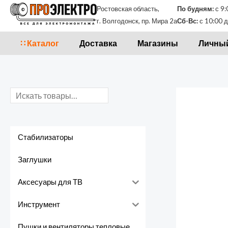
Перейти
П
Ростовская область,
По будням:
с 9:
к
г. Волгодонск, пр. Мира 2а
Сб-Вс:
с 10:00 д
о
содержимому
и
∷ Каталог
Доставка
Магазины
Личный
с
к
Стабилизаторы
Заглушки
Аксесуары для ТВ
Инструмент
Пушки и вентиляторы тепловые