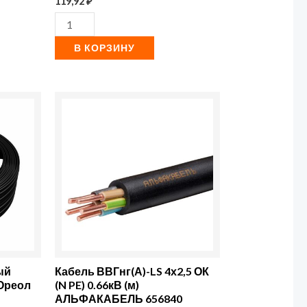
119,92
₽
В КОРЗИНУ
Количество
товара
Кабель
ВВГнг(А)-
LS
4х2,5
ОК
(N
PE)
ый
Кабель ВВГнг(А)-LS 4х2,5 ОК
0.66кВ
 Ореол
(N PE) 0.66кВ (м)
АЛЬФАКАБЕЛЬ 656840
(м)