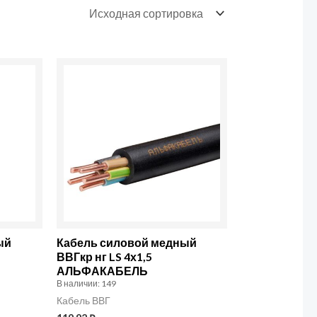
Количество
товара
Кабель
силовой
медный
ВВГкр
нг
LS
4х1,5
ый
Кабель силовой медный
АЛЬФАКАБЕЛЬ
ВВГкр нг LS 4х1,5
АЛЬФАКАБЕЛЬ
В наличии: 149
Кабель ВВГ