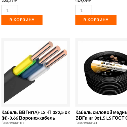
225,27
₽
409,09
₽
В КОРЗИНУ
В КОРЗИНУ
Количество
Количество
товара
товара
Кабель
Кабель
ВВГнг(A)-
силовой
LS
медный
-П
ВВГп
3х2,5
нг
ок
3х1,5
(N)-0,66
LS
Кабель ВВГнг(A)-LS -П 3х2,5 ок
Кабель силовой медн
Воронежкабель
ГОСТ
(N)-0,66 Воронежкабель
ВВГп нг 3х1,5 LS ГОСТ
В наличии: 100
В наличии: 41
Ореол