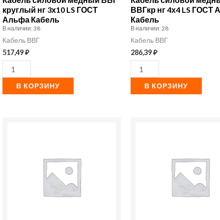
LS
ГОСТ
круглый нг 3х10 LS ГОСТ
ВВГкр нг 4х4 LS ГОСТ
Альфа Кабель
Кабель
ГОСТ
Альфа
В наличии: 38
В наличии: 28
Альфа
Кабель
Кабель ВВГ
Кабель ВВГ
Кабель
517,49
₽
286,39
₽
В КОРЗИНУ
В КОРЗИНУ
Количество
Количество
товара
товара
Кабель
Кабель
ВВГнг(А)-
силовой
LS
медный
4х4
ВВГ-
(N)
Пнг(А)