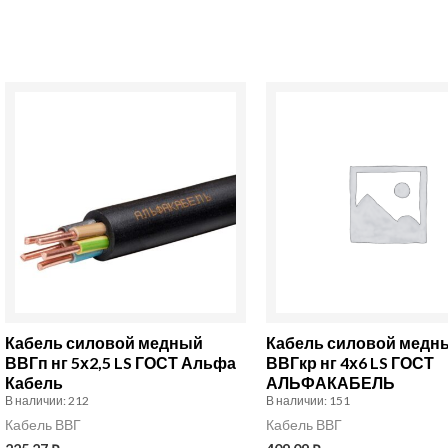
Количество
Количество
товара
товара
Кабель
Кабель
силовой
силовой
медный
медный
ВВГп
ВВГкр
нг
нг
5х2,5
4х6
LS
LS
Кабель силовой медный
Кабель силовой медн
ГОСТ
ГОСТ
ВВГп нг 5х2,5 LS ГОСТ Альфа
ВВГкр нг 4х6 LS ГОСТ
Кабель
АЛЬФАКАБЕЛЬ
Альфа
АЛЬФАКАБЕЛЬ
В наличии: 212
В наличии: 151
Кабель
Кабель ВВГ
Кабель ВВГ