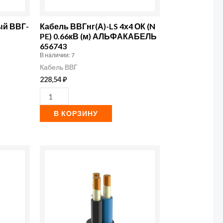
(N
PE)
ый ВВГ-
Кабель ВВГнг(А)-LS 4х4 ОК (N
0.66кВ
PE) 0.66кВ (м) АЛЬФАКАБЕЛЬ
656743
(м)
В наличии: 7
АЛЬФАКАБЕЛЬ
Кабель ВВГ
656743
228,54
₽
В КОРЗИНУ