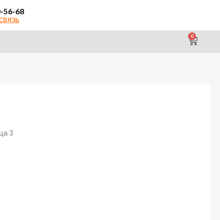
0-56-68
связь
0
CAR
ца 3