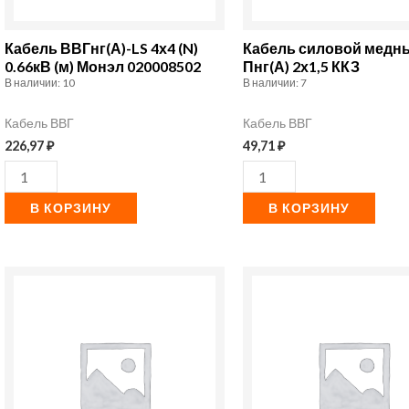
0.66кВ
2х1,5
(м)
ККЗ
Кабель ВВГнг(А)-LS 4х4 (N)
Кабель силовой медн
Монэл
0.66кВ (м) Монэл 020008502
Пнг(А) 2х1,5 ККЗ
В наличии: 10
В наличии: 7
020008502
Кабель ВВГ
Кабель ВВГ
226,97
₽
49,71
₽
В КОРЗИНУ
В КОРЗИНУ